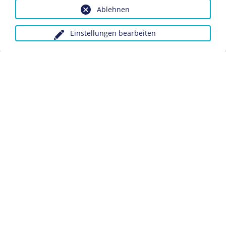
Inv.-Nr.: Do2 92/589
Ablehnen
Dieses Objekt ist eingebunden in folgende LeMO-Seite:
Einstellungen bearbeiten
Biografie Max Beckmann
Anfragen wegen Bildvorlagen bitte unter Angabe des
Verwendungszwecks an:
fotoservice@dhm.de
Schlagwörter:
Maler/in
Heute - Eine neue illustrierte Zeitung
Datenschutz
Kontakt
Impressum