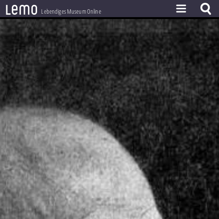
l
e
m
o
Lebendiges Museum Online
ZEITSTRAHL
THEMEN
ZEITZEUGEN
BESTAND
LERNEN
PROJEKT