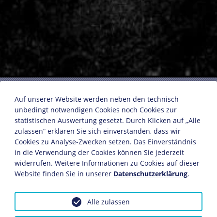
Max Beckmann
Auf unserer Website werden neben den technisch
unbedingt notwendigen Cookies noch Cookies zur
statistischen Auswertung gesetzt. Durch Klicken auf „Alle
aus: Heute, Eine neue illustrierte Zeitschrift, Nr. 18
zulassen“ erklären Sie sich einverstanden, dass wir
(1946)
Cookies zu Analyse-Zwecken setzen. Das Einverständnis
Herausgegeben im Verlag der amerikanischen
in die Verwendung der Cookies können Sie jederzeit
Armee
widerrufen. Weitere Informationen zu Cookies auf dieser
München, 15. August 1946
Website finden Sie in unserer
Datenschutzerklärung
.
Fotografie
Bildnachweis: Deutsches Historisches Museum,
Alle zulassen
Berlin