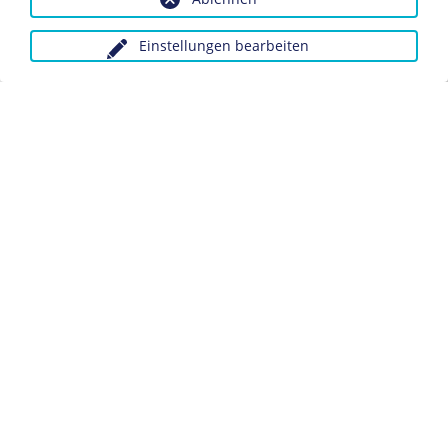
Biografie Max Slevogt
Einstellungen bearbeiten
Anfragen wegen Bildvorlagen bitte unter Angabe des
Verwendungszwecks an:
fotoservice@dhm.de
Schlagwörter:
Maler/in
Grafiker/in
Datenschutz
Kontakt
Impressum