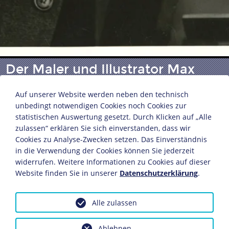
Der Maler und Illustrator Max
Slevogt
Auf unserer Website werden neben den technisch
unbedingt notwendigen Cookies noch Cookies zur
statistischen Auswertung gesetzt. Durch Klicken auf „Alle
Transocean-Europapress
zulassen“ erklären Sie sich einverstanden, dass wir
Deutsches Reich, um 1930
Cookies zu Analyse-Zwecken setzen. Das Einverständnis
Fotografie
in die Verwendung der Cookies können Sie jederzeit
18,2 x 13 cm
widerrufen. Weitere Informationen zu Cookies auf dieser
Website finden Sie in unserer
Datenschutzerklärung
.
Bildnachweis: Deutsches Historisches Museum,
Berlin
Inv.-Nr.: BA 90/4688
Alle zulassen
Das Objekt ist eingebunden in folgende LeMO-Seite:
Ablehnen