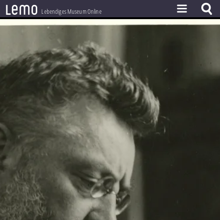
l
e
m
o
Lebendiges Museum Online
ZEITSTRAHL
THEMEN
ZEITZEUGEN
BESTAND
LERNEN
PROJEKT