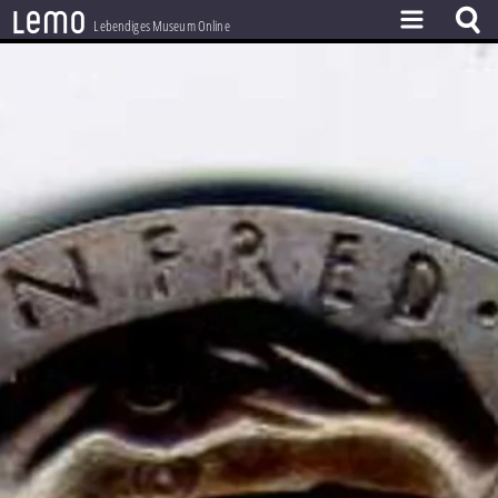
l
e
m
o
Lebendiges Museum Online
ZEITSTRAHL
THEMEN
ZEITZEUGEN
BESTAND
LERNEN
PROJEKT