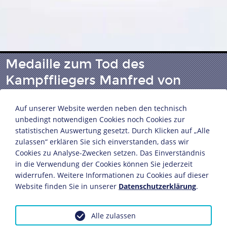
Medaille zum Tod des
Kampffliegers Manfred von
Richthofen
Auf unserer Website werden neben den technisch
unbedingt notwendigen Cookies noch Cookies zur
statistischen Auswertung gesetzt. Durch Klicken auf „Alle
Medailleur: Karl Goetz
zulassen“ erklären Sie sich einverstanden, dass wir
Hersteller: Bayerisches Hauptmünzamt, München
Cookies zu Analyse-Zwecken setzen. Das Einverständnis
München, 1918
in die Verwendung der Cookies können Sie jederzeit
Silber
widerrufen. Weitere Informationen zu Cookies auf dieser
Durchmesser: 3,67 cm
Website finden Sie in unserer
Datenschutzerklärung
.
Bildnachweis: Deutsches Historisches Museum,
Berlin
Alle zulassen
Inv.-Nr.: N 77/805