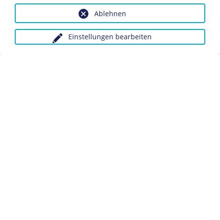
Ablehnen
Dieses Objekt ist eingebunden in folgende LeMO-Seite:
Der Rote Baron
Einstellungen bearbeiten
Anfragen wegen Bildvorlagen bitte unter Angabe des
Verwendungszwecks an:
fotoservice@dhm.de
Schlagwörter:
Roter Baron
Kampfflieger
Ehrung
Datenschutz
Kontakt
Impressum