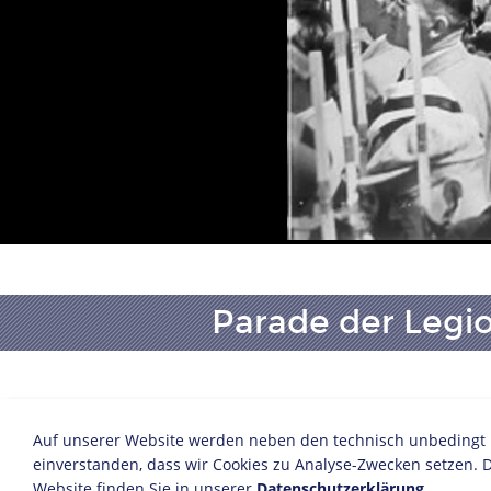
Parade der Legi
Berlin, 6. Juni 1939
Fotografie
Auf unserer Website werden neben den technisch unbedingt no
Bildnachweis: Deutsches Historis
einverstanden, dass wir Cookies zu Analyse-Zwecken setzen. D
Website finden Sie in unserer
Inv.-Nr.: F 66/263
Datenschutzerklärung
.