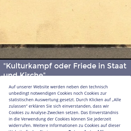
"Kulturkampf oder Friede in Staat
und Kirche"
Auf unserer Website werden neben den technisch
unbedingt notwendigen Cookies noch Cookies zur
Titelblatt
statistischen Auswertung gesetzt. Durch Klicken auf „Alle
Peter Reichensberger (1810-1892)
zulassen“ erklären Sie sich einverstanden, dass wir
Verlag Julius Springer
Cookies zu Analyse-Zwecken setzen. Das Einverständnis
Berlin, 1876
in die Verwendung der Cookies können Sie jederzeit
widerrufen. Weitere Informationen zu Cookies auf dieser
Bildnachweis: Deutsches Historisches Museum,