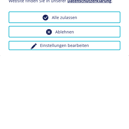
Website finden Sie in unserer
Datenschutzerklärung
.
Berlin
Inv.-Nr.: 53/1499
Alle zulassen
Zusammen mit seinem Bruder August war der Publizist
und führende Zentrumspolitiker Peter Reichensberger
Ablehnen
einer der schärfsten Gegner Bismarcks im Kulturkampf.
Er betonte in der Schrift die Treue der deutschen
Einstellungen bearbeiten
Katholiken zum Reich.
Dieses Objekt ist eingebunden in folgende LeMO-Seite:
Der "Kulturkampf"
Anfragen wegen Bildvorlagen bitte unter Angabe des
Verwendungszwecks an:
fotoservice@dhm.de
Schlagwörter:
politische Abhandlung
Kulturkampf