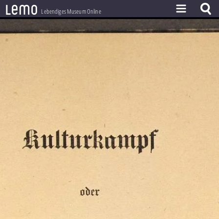
l
e
m
o
Lebendiges Museum Online
ZEITSTRAHL
THEMEN
ZEITZEUGEN
BESTAND
LERNEN
PROJEKT