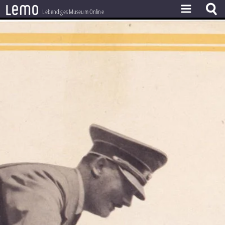
l
e
m
o
Lebendiges Museum Online
ZEITSTRAHL
THEMEN
ZEITZEUGEN
BESTAND
LERNEN
PROJEKT