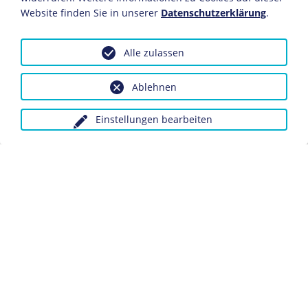
Website finden Sie in unserer
Datenschutzerklärung
.
Am 17. Juli 1932 kam es im preußischen Altona bei
Hamburg zu einer Schießerei zwischen Kommunisten,
Alle zulassen
Nationalsozialisten und der Polizei, an deren Ende 18
Tote und 285 Verletzte zu beklagen waren. Der
Ablehnen
Schusswechsel war der blutige Höhepunkt der
Gewaltwelle, die den Reichstagswahlkampf 1932 zu den
brutalsten in der Geschichte der Weimarer Republik
Einstellungen bearbeiten
werden ließ.
Dieses Objekt ist eingebunden in folgende LeMO-Seite:
Der "Altonaer Blutsonntag" 1932
Anfragen wegen Bildvorlagen bitte unter Angabe des
Verwendungszwecks an:
fotoservice@dhm.de
Schlagwörter:
Straßenkampf