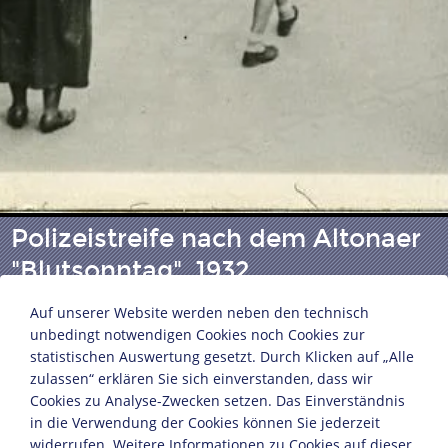
Polizeistreife nach dem Altonaer
"Blutsonntag", 1932
Auf unserer Website werden neben den technisch
unbedingt notwendigen Cookies noch Cookies zur
Altona, 19. Juli 1932
statistischen Auswertung gesetzt. Durch Klicken auf „Alle
13,1 x 18 cm
zulassen“ erklären Sie sich einverstanden, dass wir
Bildnachweis: Deutsches Historisches Museum,
Cookies zu Analyse-Zwecken setzen. Das Einverständnis
Berlin
in die Verwendung der Cookies können Sie jederzeit
Inv.-Nr.: BA 97/6559
widerrufen. Weitere Informationen zu Cookies auf dieser