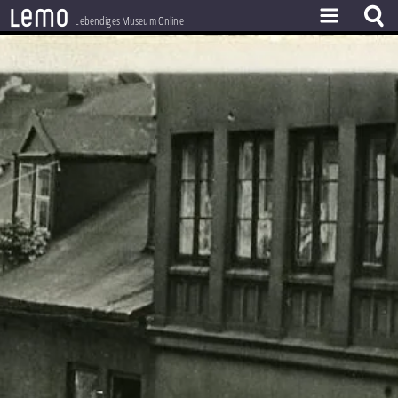
l
e
m
o
Lebendiges Museum Online
ZEITSTRAHL
THEMEN
ZEITZEUGEN
BESTAND
LERNEN
PROJEKT