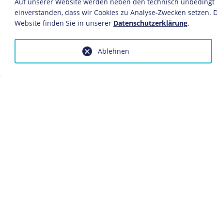
Auf unserer Website werden neben den technisch unbedingt no
Kaltnadelradierung auf Papier
einverstanden, dass wir Cookies zu Analyse-Zwecken setzen. D
19,8 x 14,8 cm
Website finden Sie in unserer
Datenschutzerklärung
.
Bildnachweis: Deutsches Historis
Inv.-Nr.: Gr 60/844
Ablehnen
Dieses Objekt ist eingebunden in f
Biografie Richard Wagner
Anfragen wegen Bildvorlagen bitte
fotoservice@dhm.de