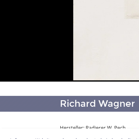
Richard Wagner
Hersteller: Radierer W. Pech
Deutschland, 1901/1950