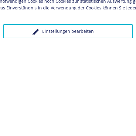
twendigen Cookies noch Cookies zur statistischen Auswertung geset
Graphik
Mu
as Einverständnis in die Verwendung der Cookies können Sie jeder
Kaiserreich
ches Museum, Berlin
Einstellungen bearbeiten
olgende LeMO-Seite:
 unter Angabe des Verwendungszwecks an:
Datenschutz
K