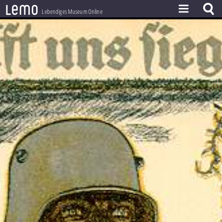
l
e
m
o
Lebendiges Museum Online
ZEITSTRAHL
THEMEN
ZEITZEUGEN
BESTAND
LERNEN
PROJEKT