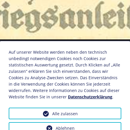
Postkarte zur 6. Kriegsanleihe
Auf unserer Website werden neben den technisch
unbedingt notwendigen Cookies noch Cookies zur
statistischen Auswertung gesetzt. Durch Klicken auf „Alle
"Helft uns siegen! zeichnet Kriegsanleihe"
zulassen“ erklären Sie sich einverstanden, dass wir
Fritz Erler
Cookies zu Analyse-Zwecken setzen. Das Einverständnis
Druck: Selmar Beyer, Berlin
in die Verwendung der Cookies können Sie jederzeit
Deutsches Reich, 1916
widerrufen. Weitere Informationen zu Cookies auf dieser
Website finden Sie in unserer
Datenschutzerklärung
.
14 x 8,9 cm
Bildnachweis: Deutsches Historisches Museum,
Berlin
Alle zulassen
Inv.-Nr.: Do 53/438.2
Ablehnen