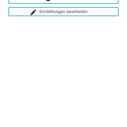
Dieses Objekt ist eingebunden in folgende LeMO-Seite:
Stahlhelm 1935
Einstellungen bearbeiten
Anfragen wegen Bildvorlagen bitte unter Angabe des
Verwendungszwecks an:
fotoservice@dhm.de
Schlagwörter:
Kriegsanleihe
Militär
Datenschutz
Kontakt
Impressum