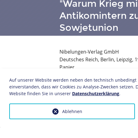
"Warum Krieg mit
Antikomintern zu
Sowjetunion
Nibelungen-Verlag GmbH
Deutsches Reich, Berlin, Leipzig, 
Papier
25 x 15,4 cm
Auf unserer Website werden neben den technisch unbedingt no
Bildnachweis: Deutsches Historis
einverstanden, dass wir Cookies zu Analyse-Zwecken setzen. D
Inv.-Nr.: Do2 94/2784
Website finden Sie in unserer
Datenschutzerklärung
.
Die NS-Propaganda schürte währen
Ängste vor dem "Bolschewismus" als
Ablehnen
Verbrechen, Elend und Hunger. Diese
Beschützerinstinkte der Betrachter.
anschleichenden "Bolschewisten" bes
der Bedrohung durch die "Gefahr au