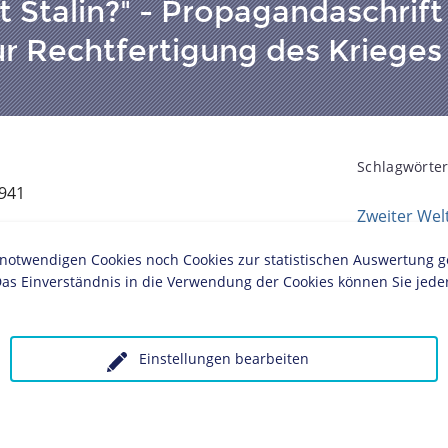
 Stalin?" - Propagandaschrift
r Rechtfertigung des Krieges
Schlagwörter
1941
Zweiter Wel
twendigen Cookies noch Cookies zur statistischen Auswertung geset
ches Museum, Berlin
as Einverständnis in die Verwendung der Cookies können Sie jeder
d des gesamten Zweiten Weltkrieges permanent
 Inbegriff für Mord und Vergewaltigung,
Einstellungen bearbeiten
 Broschüre zielte auf die Gefühle und die
 Düstere Farbgebung lässt den sich hinterrücks
onders brutal erscheinen. Er sollte das Gefühl
s dem Osten" weiter schüren. Die eigenen