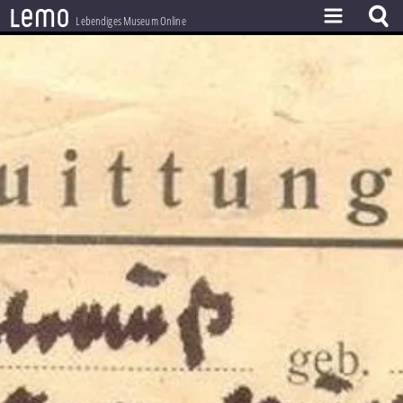
l
e
m
o
Lebendiges Museum Online
ZEITSTRAHL
THEMEN
ZEITZEUGEN
BESTAND
LERNEN
PROJEKT