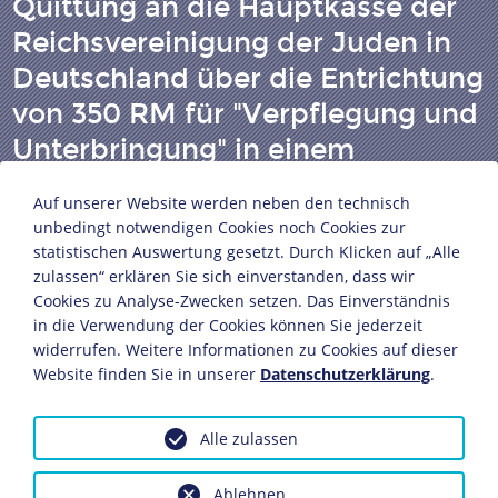
Quittung an die Hauptkasse der
Reichsvereinigung der Juden in
Deutschland über die Entrichtung
von 350 RM für "Verpflegung und
Unterbringung" in einem
Sammellager
Auf unserer Website werden neben den technisch
unbedingt notwendigen Cookies noch Cookies zur
statistischen Auswertung gesetzt. Durch Klicken auf „Alle
Berlin, 27. März 1943
zulassen“ erklären Sie sich einverstanden, dass wir
Papier, Druck, handgeschrieben
Cookies zu Analyse-Zwecken setzen. Das Einverständnis
10,5 x 14,9 cm
in die Verwendung der Cookies können Sie jederzeit
Bildnachweis: Deutsches Historisches Museum,
widerrufen. Weitere Informationen zu Cookies auf dieser
Website finden Sie in unserer
Datenschutzerklärung
.
Berlin
Inv.-Nr.: Do2 2001/632
Alle zulassen
Dieses Objekt ist eingebunden in folgende LeMO-Seite:
Reichsvereinigung der Juden in Deutschland
Ablehnen