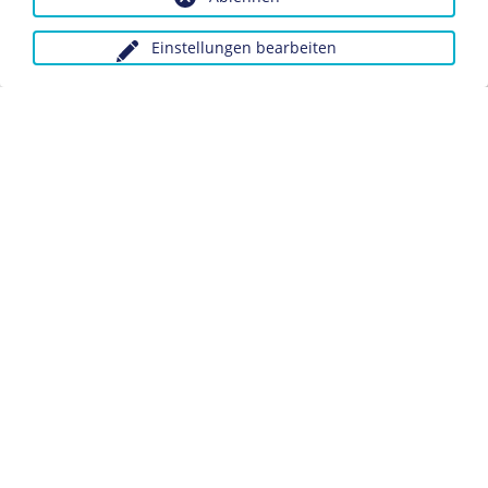
Einstellungen bearbeiten
Anfragen wegen Bildvorlagen bitte unter Angabe des
Verwendungszwecks an:
fotoservice@dhm.de
Schlagwörter:
Reichsvereinigung der Juden in
Deutschland
Quittung
Datenschutz
Kontakt
Impressum