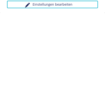
Einstellungen bearbeiten
Anfragen wegen Bildvorlagen bitte unter Angabe des
Verwendungszwecks an:
fotoservice@dhm.de
Schlagwörter:
Politiker/in
SA
Datenschutz
Kontakt
Impressum