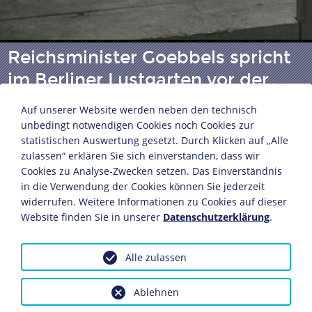
Reichsminister Goebbels spricht
im Berliner Lustgarten vor der
SA-Brigade 28
Auf unserer Website werden neben den technisch
unbedingt notwendigen Cookies noch Cookies zur
statistischen Auswertung gesetzt. Durch Klicken auf „Alle
Associated Press
zulassen“ erklären Sie sich einverstanden, dass wir
Berlin, 25. August 1934
Cookies zu Analyse-Zwecken setzen. Das Einverständnis
in die Verwendung der Cookies können Sie jederzeit
Fotografie
widerrufen. Weitere Informationen zu Cookies auf dieser
24,4 x 18 cm
Website finden Sie in unserer
Datenschutzerklärung
.
Bildnachweis: Deutsches Historisches Museum,
Berlin
Alle zulassen
Inv.-Nr.: BA 95/951
Dieses Objekt ist eingebunden in folgende LeMO-Seite:
Ablehnen
Biografie Joseph Goebbels