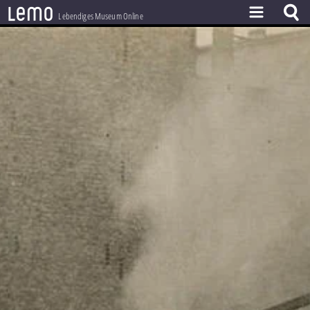
l
e
m
o
Lebendiges Museum Online
ZEITSTRAHL
THEMEN
ZEITZEUGEN
BESTAND
LERNEN
PROJEKT