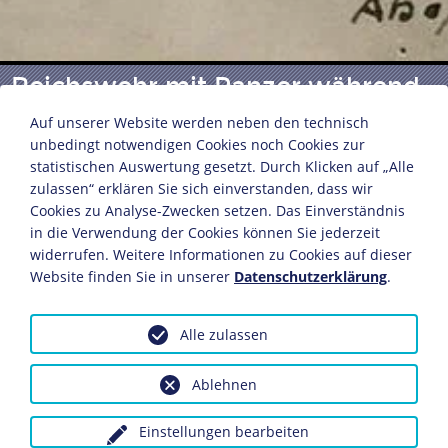
Reichswehr mit Panzer während
der Märzkämpfe 1919
Auf unserer Website werden neben den technisch
unbedingt notwendigen Cookies noch Cookies zur
statistischen Auswertung gesetzt. Durch Klicken auf „Alle
zulassen“ erklären Sie sich einverstanden, dass wir
Berlin, März 1919
Cookies zu Analyse-Zwecken setzen. Das Einverständnis
8,8 x 13,8 cm
in die Verwendung der Cookies können Sie jederzeit
Bildnachweis: Deutsches Historisches Museum,
widerrufen. Weitere Informationen zu Cookies auf dieser
Berlin
Website finden Sie in unserer
Datenschutzerklärung
.
Inv.-Nr.: Do 77/431I.2
Alle zulassen
Dieses Objekt ist eingebunden in folgende LeMO-Seite:
Die Märzkämpfe 1919
Ablehnen
Anfragen wegen Bildvorlagen bitte unter Angabe des
Einstellungen bearbeiten