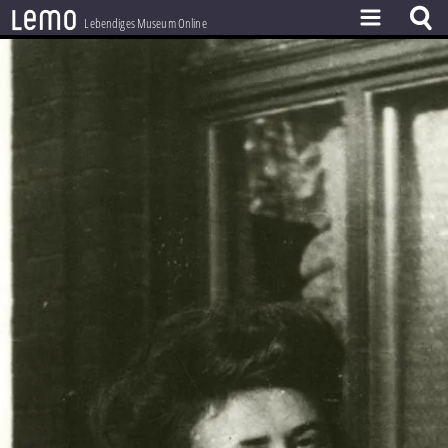
l
e
m
o
Lebendiges Museum Online
ZEITSTRAHL
THEMEN
ZEITZEUGEN
BESTAND
LERNEN
PROJEKT