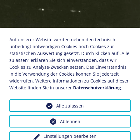
Rosa Luxemburg, um 1910
Auf unserer Website werden neben den technisch
unbedingt notwendigen Cookies noch Cookies zur
statistischen Auswertung gesetzt. Durch Klicken auf „Alle
zulassen“ erklären Sie sich einverstanden, dass wir
Fotografie
Cookies zu Analyse-Zwecken setzen. Das Einverständnis
um 1910
in die Verwendung der Cookies können Sie jederzeit
Bildnachweis: Deutsches Historisches Museum,
widerrufen. Weitere Informationen zu Cookies auf dieser
Berlin
Website finden Sie in unserer
Datenschutzerklärung
.
Inv.-Nr.: F 71/16
Alle zulassen
Dieses Objekt ist eingebunden in folgende LeMO-Seite:
Biografie Rosa Luxemburg
Ablehnen
Einstellungen bearbeiten