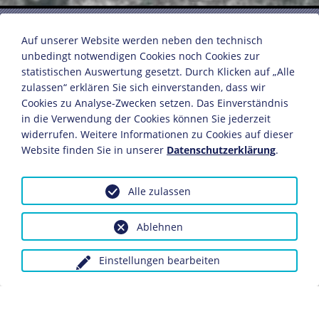
Sowjetische Soldaten ziehen
Auf unserer Website werden neben den technisch
durch die Straßen von Budapest
unbedingt notwendigen Cookies noch Cookies zur
statistischen Auswertung gesetzt. Durch Klicken auf „Alle
zulassen“ erklären Sie sich einverstanden, dass wir
Budapest, Januar 1945
Cookies zu Analyse-Zwecken setzen. Das Einverständnis
Fotografie
in die Verwendung der Cookies können Sie jederzeit
© Ungarisches National Museum, Budapest
widerrufen. Weitere Informationen zu Cookies auf dieser
Website finden Sie in unserer
Datenschutzerklärung
.
Dieses Objekt ist eingebunden in folgende LeMO-Seite:
Die Schlacht um Budapest 1944
Alle zulassen
Ablehnen
Anfrage wegen Bildvorlagen bitte an das Ungarische
National Museum, Budapest
Einstellungen bearbeiten
Schlagwörter:
Rote Armee