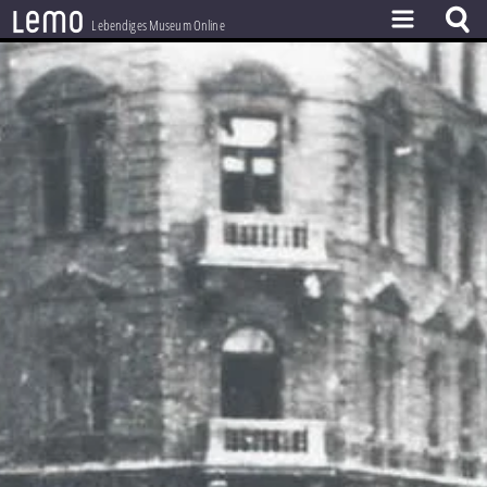
l
e
m
o
Lebendiges Museum Online
ZEITSTRAHL
THEMEN
ZEITZEUGEN
BESTAND
LERNEN
PROJEKT