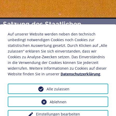
Satzung des Staatlichen
Bauhauses zu Weimar
Auf unserer Website werden neben den technisch
unbedingt notwendigen Cookies noch Cookies zur
statistischen Auswertung gesetzt. Durch Klicken auf „Alle
zulassen“ erklären Sie sich einverstanden, dass wir
Weimar, 1921
Cookies zu Analyse-Zwecken setzen. Das Einverständnis
Druck
in die Verwendung der Cookies können Sie jederzeit
21 x 16,5 cm
widerrufen. Weitere Informationen zu Cookies auf dieser
Bildnachweis: Deutsches Historisches Museum,
Website finden Sie in unserer
Datenschutzerklärung
.
Berlin
Inv.-Nr.: R 96/749
Alle zulassen
Dieses Objekt ist eingebunden in folgende LeMO-Seite:
Chronik 1919
Ablehnen
Einstellungen bearbeiten