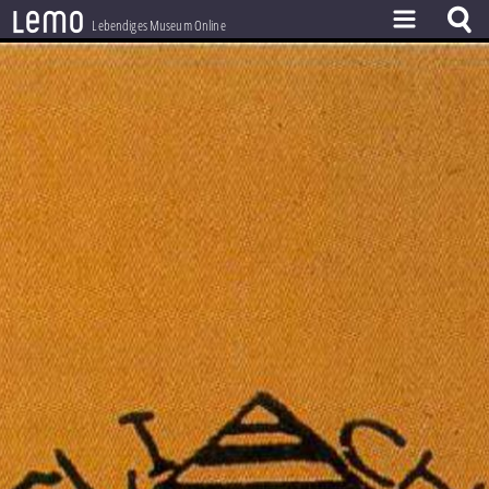
l
e
m
o
Lebendiges Museum Online
ZEITSTRAHL
THEMEN
ZEITZEUGEN
BESTAND
LERNEN
PROJEKT