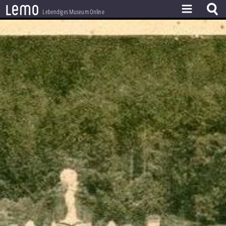
l
e
m
o
Lebendiges Museum Online
ZEITSTRAHL
THEMEN
ZEITZEUGEN
BESTAND
LERNEN
PROJEKT