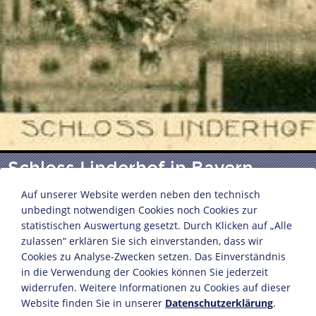
Schloss Linderhof in Bayern
Auf unserer Website werden neben den technisch
unbedingt notwendigen Cookies noch Cookies zur
Grußpostkarte
statistischen Auswertung gesetzt. Durch Klicken auf „Alle
Verlag: Rudolph Rudolphi
zulassen“ erklären Sie sich einverstanden, dass wir
Garmisch-Partenkirchen, um 1910
Cookies zu Analyse-Zwecken setzen. Das Einverständnis
in die Verwendung der Cookies können Sie jederzeit
Karton
widerrufen. Weitere Informationen zu Cookies auf dieser
8,9 x 14 cm
Website finden Sie in unserer
Datenschutzerklärung
.
Bildnachweis: Deutsches Historisches Museum,