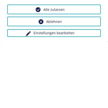
Berlin
Alle zulassen
Inv.-Nr.: PK 2005/28
Das vom bayerischen König Ludwig II. in Auftrag
Ablehnen
gegebene Schloss Linderhof in Südbayern wird 1877
fertig gestellt.
Einstellungen bearbeiten
Dieses Objekt ist eingebunden in folgende LeMO-Seite:
Chronik 1877
Anfragen wegen Bildvorlagen bitte unter Angabe des
Verwendungszwecks an:
fotoservice@dhm.de
Schlagwörter:
Schloss Linderhof
Denkmal