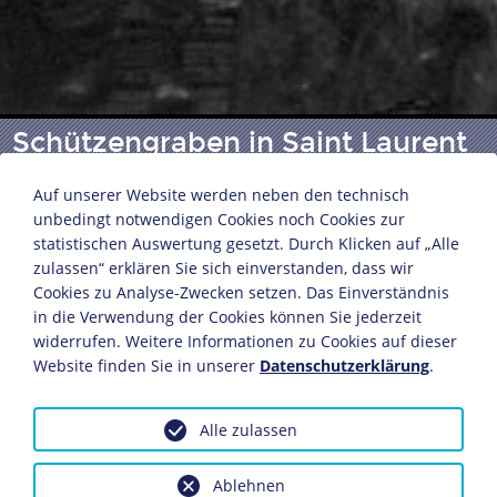
Schützengraben in Saint Laurent
bei Arras
Auf unserer Website werden neben den technisch
unbedingt notwendigen Cookies noch Cookies zur
statistischen Auswertung gesetzt. Durch Klicken auf „Alle
Fotografie
zulassen“ erklären Sie sich einverstanden, dass wir
Frankreich, 1914-1918
Cookies zu Analyse-Zwecken setzen. Das Einverständnis
4,4 x 10,6 cm
in die Verwendung der Cookies können Sie jederzeit
widerrufen. Weitere Informationen zu Cookies auf dieser
Bildnachweis: Deutsches Historisches Museum,
Website finden Sie in unserer
Datenschutzerklärung
.
Berlin
Inv.-Nr.: Liébart 62
Alle zulassen
Dieses Objekt ist eingebunden in folgende LeMO-
Seiten:
Ablehnen
Kriegsverlauf