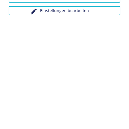
Der Stellungskrieg
Einstellungen bearbeiten
Anfragen wegen Bildvorlagen bitte unter Angabe des
Verwendungszwecks an:
fotoservice@dhm.de
Schlagwörter:
Erster Weltkrieg
Westfront
Schützengraben
Datenschutz
Kontakt
Impressum