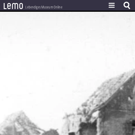
l
e
m
o
Lebendiges Museum Online
ZEITSTRAHL
THEMEN
ZEITZEUGEN
BESTAND
LERNEN
PROJEKT