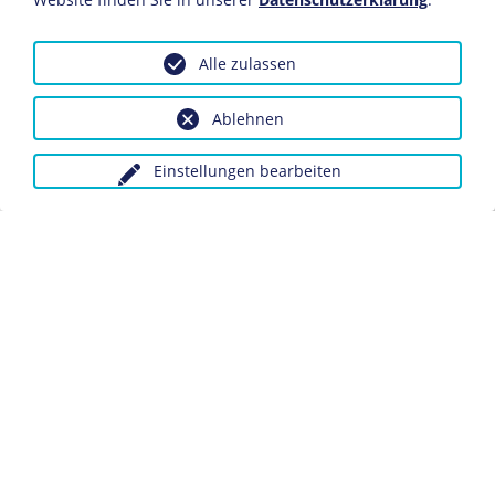
Inv. Nr.: Fa 76/14
Der deutsche Reichskommissar
Hermann von Wissmann
Alle zulassen
(1853-1905) führte diese Fahne bei der Niederschlagung
des Araberaufstands 1888/89 in Ostafrika mit sich. Die
Ablehnen
im Sklavengeschäft aktiven Araber befürchteten durch
die deutsche Inbesitznahme Ostafrikas Nachteile im
Einstellungen bearbeiten
Handel.
Dieses Objekt ist eingebunden in folgende LeMO-Seite:
Chronik 1888
Anfragen wegen Bildvorlagen bitte unter Angabe des
Verwendungszwecks an:
fotoservice@dhm.de
Schlagwörter:
Kolonie
Deutsch-Ostafrika