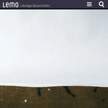
l
e
m
o
Lebendiges Museum Online
ZEITSTRAHL
THEMEN
ZEITZEUGEN
BESTAND
LERNEN
PROJEKT