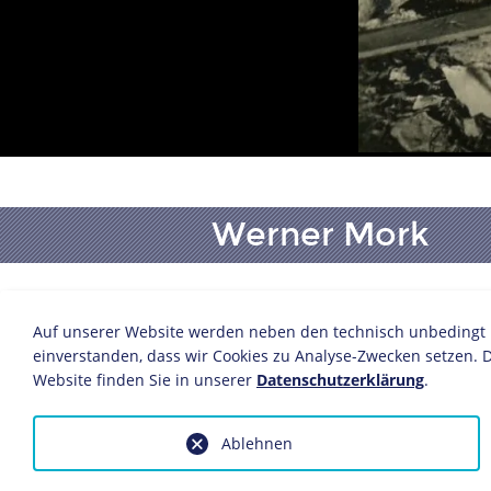
Werner Mork
1942/1943
Auf unserer Website werden neben den technisch unbedingt no
Fotografie
einverstanden, dass wir Cookies zu Analyse-Zwecken setzen. D
© Werner Mork, Kronach
Website finden Sie in unserer
Datenschutzerklärung
.
Ablehnen
Anfragen wegen Bildvorlagen bitte
fotoservice@dhm.de