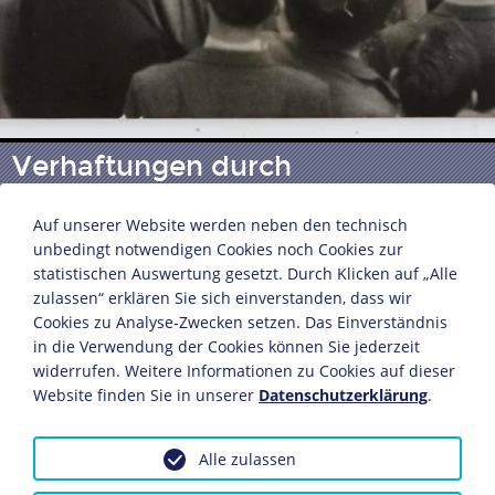
Verhaftungen durch
sudetendeutsche Freikorps
Auf unserer Website werden neben den technisch
unbedingt notwendigen Cookies noch Cookies zur
statistischen Auswertung gesetzt. Durch Klicken auf „Alle
Scherl Bilderdienst Berlin
zulassen“ erklären Sie sich einverstanden, dass wir
Aš/Asch, 24. September 1938
Cookies zu Analyse-Zwecken setzen. Das Einverständnis
13,2 x 18 cm
in die Verwendung der Cookies können Sie jederzeit
Bildnachweis: Deutsches Historisches Museum,
widerrufen. Weitere Informationen zu Cookies auf dieser
Berlin
Website finden Sie in unserer
Datenschutzerklärung
.
Inv.-Nr.: BA 2015/12
Alle zulassen
In der tschechoslowakischen Kleinstadt Aš/Asch nahe
der Grenze zu Bayern und Sachsen übernahmen eine