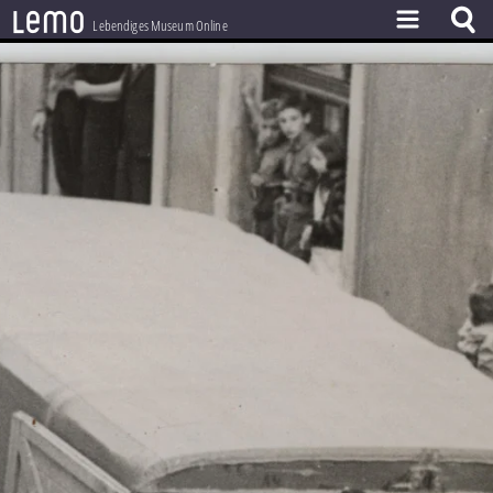
l
e
m
o
Lebendiges Museum Online
ZEITSTRAHL
THEMEN
ZEITZEUGEN
BESTAND
LERNEN
PROJEKT