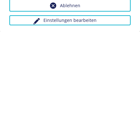
Ablehnen
Woche vor dem
Münchner Abkommen
sudetendeutsche
Freikorps die Macht und verhafteten Vertreter des
Einstellungen bearbeiten
tschechoslowakischen Staates sowie politische Gegner.
Dieses Objekt ist eingebunden in folgende LeMo-Seite:
Die Besetzung des Sudetengebietes 1938
Anfragen wegen Bildvorlagen bitte unter Angabe des
Verwendungszwecks an:
fotoservice@dhm.de
Datenschutz
Kontakt
Impressum