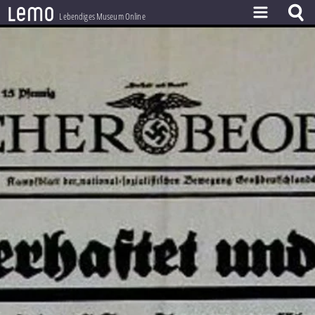
l
e
m
o
Lebendiges Museum Online
ZEITSTRAHL
THEMEN
ZEITZEUGEN
BESTAND
LERNEN
PROJEKT