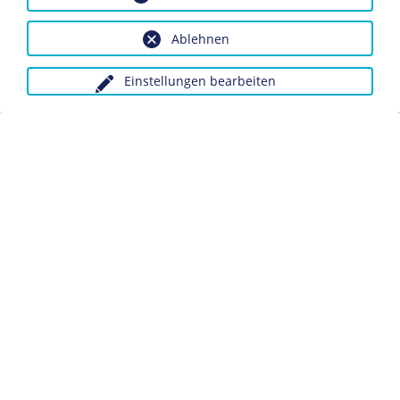
Bildnachweis: Deutsches Historisches Museum,
Berlin
Ablehnen
Inv.-Nr.: DHM 1989/1475.100
Einstellungen bearbeiten
Dieses Objekt ist eingebunden in folgende LeMO-Seite:
Der Völkische Beobachter
Anfragen wegen Bildvorlagen bitte unter Angabe des
Verwendungszwecks an:
fotoservice@dhm.de
Schlagwörter:
Zeitung
Völkischer Beobachter
Röhm-Putsch
SA
Datenschutz
Kontakt
Impressum