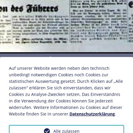
Röhm verhaftet und abgesetzt
Auf unserer Website werden neben den technisch
unbedingt notwendigen Cookies noch Cookies zur
statistischen Auswertung gesetzt. Durch Klicken auf „Alle
Sonderausgabe "Völkischer Beobachter" zur "Röhm-
zulassen“ erklären Sie sich einverstanden, dass wir
Affäre"
Cookies zu Analyse-Zwecken setzen. Das Einverständnis
Verlag: Franz Eher Nachfolger, Zentralverlag der
in die Verwendung der Cookies können Sie jederzeit
NSDAP
widerrufen. Weitere Informationen zu Cookies auf dieser
München, 1. Juli 1934
Website finden Sie in unserer
Datenschutzerklärung
.
Papier, Druck
47 x 38,5 cm
Alle zulassen