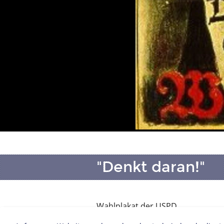
"Denkt daran!"
Wahlplakat der USPD
Grafik: Reinhard Schumann