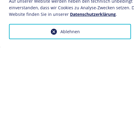
Auf unserer Website werden neben den technisch unbedingt no
München, 1920
einverstanden, dass wir Cookies zu Analyse-Zwecken setzen. D
112 x 81 cm
Website finden Sie in unserer
Datenschutzerklärung
.
Bildnachweis: Deutsches Historis
Inv.-Nr.: 1987/390
Ablehnen
Dieses Objekt ist eingebunden in f
Die Unabhängige Sozialdemokratisch
Anfragen wegen Bildvorlagen bitte
fotoservice@dhm.de