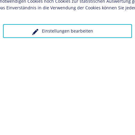
twendigen Cookies noch Cookies zur statistischen Auswertung geset
Wahlplakat
as Einverständnis in die Verwendung der Cookies können Sie jeder
ches Museum, Berlin
Einstellungen bearbeiten
olgende LeMO-Seite:
e Partei Deutschlands (USPD)
 unter Angabe des Verwendungszwecks an:
Datenschutz
K