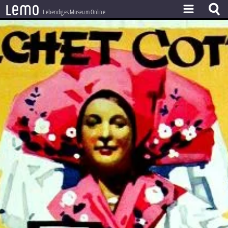
l
e
m
o
Lebendiges Museum Online
ZEITSTRAHL
THEMEN
ZEITZEUGEN
BESTAND
LERNEN
PROJEKT