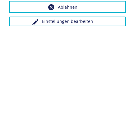
Ablehnen
Dieses Objekt ist eingebunden in folgende LeMO-Seite:
Biografie Ludwig Hohlwein
Einstellungen bearbeiten
Anfragen wegen Bildvorlagen bitte unter Angabe des
Verwendungszwecks an:
fotoservice@dhm.de
Schlagwörter:
Tourismus
Datenschutz
Kontakt
Impressum