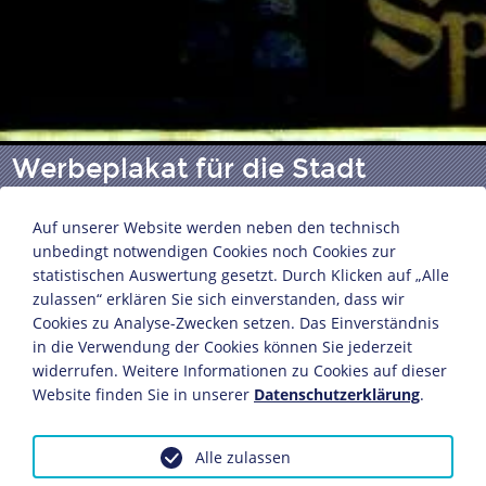
Werbeplakat für die Stadt
Cottbus
Auf unserer Website werden neben den technisch
unbedingt notwendigen Cookies noch Cookies zur
statistischen Auswertung gesetzt. Durch Klicken auf „Alle
"Besuchet Cottbus / Die Pforte zum Spreewald"
zulassen“ erklären Sie sich einverstanden, dass wir
Entwurf: Ludwig Hohlwein
Cookies zu Analyse-Zwecken setzen. Das Einverständnis
Druckerei: Herm. Sonntag und Co.
in die Verwendung der Cookies können Sie jederzeit
München, um 1930
widerrufen. Weitere Informationen zu Cookies auf dieser
82,7 x 58,2 cm
Website finden Sie in unserer
Datenschutzerklärung
.
Bildnachweis: Deutsches Historisches Museum,
Berlin
Alle zulassen
Inv.-Nr.: P 73/3495