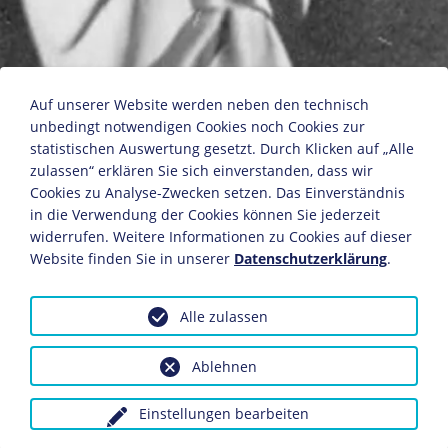
Wilhelm Furtwängler
Auf unserer Website werden neben den technisch
unbedingt notwendigen Cookies noch Cookies zur
statistischen Auswertung gesetzt. Durch Klicken auf „Alle
zulassen“ erklären Sie sich einverstanden, dass wir
Fotografin: Tita Binz (1903-1970)
Cookies zu Analyse-Zwecken setzen. Das Einverständnis
um 1940
in die Verwendung der Cookies können Sie jederzeit
28,2 x 21,4 cm
widerrufen. Weitere Informationen zu Cookies auf dieser
© Tita Binz/DHM
Website finden Sie in unserer
Datenschutzerklärung
.
Inv.-Nr.: Ph 95/255
Alle zulassen
Dieses Objekt ist eingebunden in folgende LeMO-Seite:
Biografie Wilhelm Furtwängler
Ablehnen
Einstellungen bearbeiten
Anfragen wegen Bildvorlagen bitte unter Angabe des
Verwendungszwecks an:
fotoservice@dhm.de