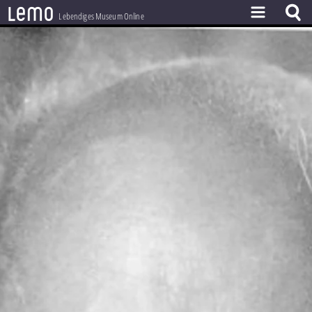
l
e
m
o
Lebendiges Museum Online
ZEITSTRAHL
THEMEN
ZEITZEUGEN
BESTAND
LERNEN
PROJEKT