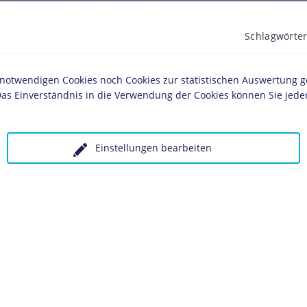
Schlagwörter
Ehrung
Pol
twendigen Cookies noch Cookies zur statistischen Auswertung geset
as Einverständnis in die Verwendung der Cookies können Sie jeder
ches Museum, Berlin
Einstellungen bearbeiten
olgende LeMO-Seite:
 unter Angabe des Verwendungszwecks an: