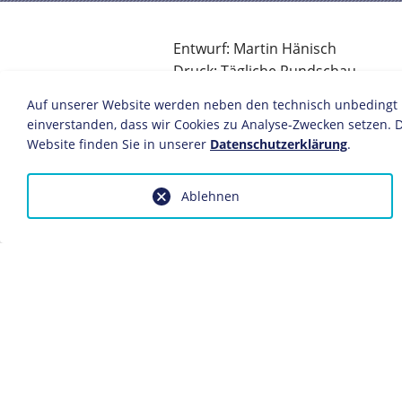
Entwurf: Martin Hänisch
Druck: Tägliche Rundschau
Berlin, 1955
Auf unserer Website werden neben den technisch unbedingt no
Lithografie
einverstanden, dass wir Cookies zu Analyse-Zwecken setzen. D
83,5 x 59,3 cm
Website finden Sie in unserer
Datenschutzerklärung
.
Bildnachweis: Deutsches Historis
Inv.-Nr.: P 90/1711
Ablehnen
Dieses Objekt ist eingebunden in f
Biografie Wilhelm Pieck
Anfragen wegen Bildvorlagen bitte