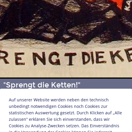
"Sprengt die Ketten!"
Auf unserer Website werden neben den technisch
unbedingt notwendigen Cookies noch Cookies zur
Wahlaufruf der USPD
statistischen Auswertung gesetzt. Durch Klicken auf „Alle
München, 1919
zulassen“ erklären Sie sich einverstanden, dass wir
Lithografie
Cookies zu Analyse-Zwecken setzen. Das Einverständnis
111,9 x 79,7 cm