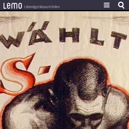
l
e
m
o
Lebendiges Museum Online
ZEITSTRAHL
THEMEN
ZEITZEUGEN
BESTAND
LERNEN
PROJEKT