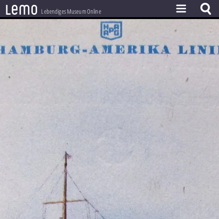
l
e
m
o
Lebendiges Museum Online
ZEITSTRAHL
THEMEN
ZEITZEUGEN
BESTAND
LERNEN
PROJEKT