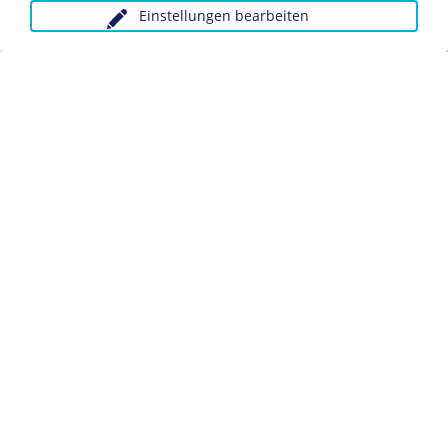
Einstellungen bearbeiten
Anfragen wegen Bildvorlagen bitte unter Angabe des
Verwendungszwecks an:
fotoservice@dhm.de
Schlagwörter:
Kraft durch Freude
Datenschutz
Kontakt
Impressum