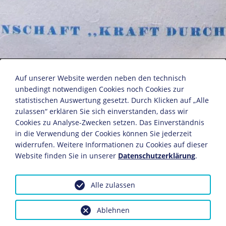
"KdD-Ferienreisen zur See"
Auf unserer Website werden neben den technisch
unbedingt notwendigen Cookies noch Cookies zur
statistischen Auswertung gesetzt. Durch Klicken auf „Alle
Tagesprogramm einer Ferienreise der NS-
zulassen“ erklären Sie sich einverstanden, dass wir
Gemeinschaft "Kraft durch Freude"
Cookies zu Analyse-Zwecken setzen. Das Einverständnis
in die Verwendung der Cookies können Sie jederzeit
Deutschland, Juni 1938
widerrufen. Weitere Informationen zu Cookies auf dieser
21,8 x 13,8 cm
Website finden Sie in unserer
Datenschutzerklärung
.
Bildnachweis: Deutsches Historisches Museum,
Berlin
Alle zulassen
Inv.-Nr.: Do2 2008/448
Dieses Objekt ist eingebunden in folgende LeMO-Seite:
Ablehnen
Die NS-Gemeinschaft "Kraft durch Freude" (KdF)