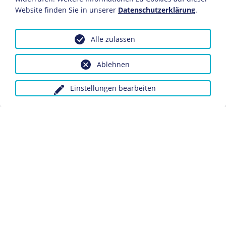
© Christiane Hussels, Hannover
Website finden Sie in unserer
Datenschutzerklärung
.
.
Alle zulassen
Ablehnen
Einstellungen bearbeiten
Datenschutz
Kontakt
Impressum