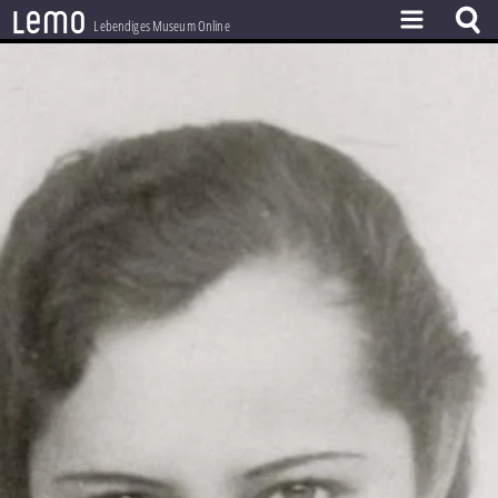
l
e
m
o
Lebendiges Museum Online
ZEITSTRAHL
THEMEN
ZEITZEUGEN
BESTAND
LERNEN
PROJEKT