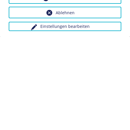
Bildnachweis: Deutsches Historisches Museum,
Berlin
Ablehnen
Inv.-Nr.: Do2 99/331
Einstellungen bearbeiten
Dieses Objekt ist eingebunden in folgende LeMO-Seite:
Die "Luftschlacht um England"
Anfragen wegen Bildvorlagen bitte unter Angabe des
Verwendungszwecks an:
fotoservice@dhm.de
Schlagwörter:
Luftkrieg
Luftangriff
Propaganda
Datenschutz
Kontakt
Impressum