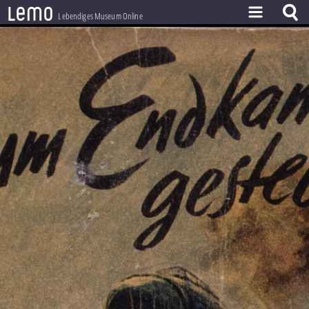
l
e
m
o
Lebendiges Museum Online
ZEITSTRAHL
THEMEN
ZEITZEUGEN
BESTAND
LERNEN
PROJEKT