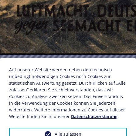
"Zum Endkampf gestellt!"
Auf unserer Website werden neben den technisch
unbedingt notwendigen Cookies noch Cookies zur
statistischen Auswertung gesetzt. Durch Klicken auf „Alle
Bebilderte Propagandaschrift über die Erfolge der
zulassen“ erklären Sie sich einverstanden, dass wir
deutschen Luftwaffe im Krieg gegen England
Cookies zu Analyse-Zwecken setzen. Das Einverständnis
Text: Hans Georg Schulze
in die Verwendung der Cookies können Sie jederzeit
Druck: Rotophot AG
widerrufen. Weitere Informationen zu Cookies auf dieser
Verlag: "Die Wehrmacht" AG
Website finden Sie in unserer
Datenschutzerklärung
.
Berlin, 1940
22,3 x 15,8 cm
Alle zulassen