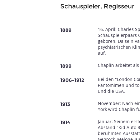
Schauspieler, Regisseur
16. April: Charles S
1889
Schauspielerpaars C
geboren. Da sein Vat
psychiatrischen Kli
auf.
Chaplin arbeitet als 
1899
Bei den "London Co
1906-1912
Pantomimen und tou
und die USA.
November: Nach ein
1913
York wird Chaplin f
Januar: Seinem erste
1914
Abstand "Kid Auto R
berühmten Ausstattu
Gehrock, Melone, au