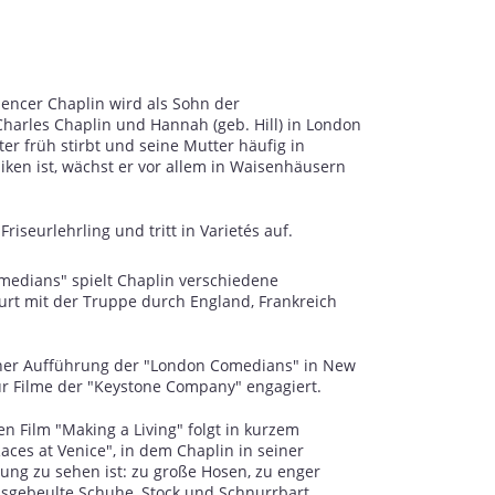
pencer Chaplin wird als Sohn der
harles Chaplin und Hannah (geb. Hill) in London
er früh stirbt und seine Mutter häufig in
niken ist, wächst er vor allem in Waisenhäusern
Friseurlehrling und tritt in Varietés auf.
medians" spielt Chaplin verschiedene
rt mit der Truppe durch England, Frankreich
er Aufführung der "London Comedians" in New
ür Filme der "Keystone Company" engagiert.
n Film "Making a Living" folgt in kurzem
aces at Venice", in dem Chaplin in seiner
ng zu sehen ist: zu große Hosen, zu enger
sgebeulte Schuhe, Stock und Schnurrbart.