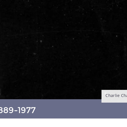
Charlie Ch
1889-1977