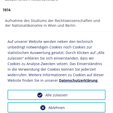
1914
Aufnahme des Studiums der Rechtswissenschaften und
der Nationalökonomie in Wien und Berlin.
1914-1918
Auf unserer Website werden neben den technisch
Kriegsdienst als Freiwilliger in der Kaiserlich-
unbedingt notwendigen Cookies noch Cookies zur
Österreichischen Armee. Dollfuß erreicht den Rang
statistischen Auswertung gesetzt. Durch Klicken auf „Alle
eines Oberleutnants der Reserve.
zulassen“ erklären Sie sich einverstanden, dass wir
Cookies zu Analyse-Zwecken setzen. Das Einverständnis
1919/20
in die Verwendung der Cookies können Sie jederzeit
widerrufen. Weitere Informationen zu Cookies auf dieser
Fortsetzung des Studiums in Berlin und Wien. Dollfuß
Website finden Sie in unserer
Datenschutzerklärung
.
engagiert sich in der katholischen Studentenbewegung
(Cartellverband) und wird Mitglied des Christlich-
Sozialen Niederösterreichischen Bauernbundes.
Alle zulassen
1922-1930
Ablehnen
Dollfuß arbeitet als Sekretär der Niederösterreichischen