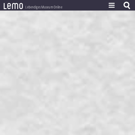
l
e
m
o
Lebendiges Museum Online
ZEITSTRAHL
THEMEN
ZEITZEUGEN
BESTAND
LERNEN
PROJEKT