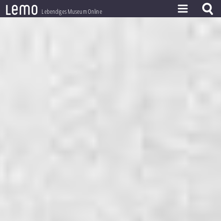
l
e
m
o
Lebendiges Museum Online
ZEITSTRAHL
THEMEN
ZEITZEUGEN
BESTAND
LERNEN
PROJEKT