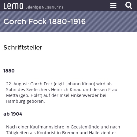
l
e
m
o
Lebendiges Museum Online
ZEITSTRAHL
Gorch Fock 1880-1916
THEMEN
ZEITZEUGEN
Schriftsteller
BESTAND
LERNEN
1880
PROJEKT
22. August: Gorch Fock (eigtl. Johann Kinau) wird als
Sohn des Seefischers Heinrich Kinau und dessen Frau
Metta (geb. Holst) auf der Insel Finkenwerder bei
Hamburg geboren.
ab 1904
Nach einer Kaufmannslehre in Geestemünde und nach
Tätigkeiten als Kontorist in Bremen und Halle zieht er