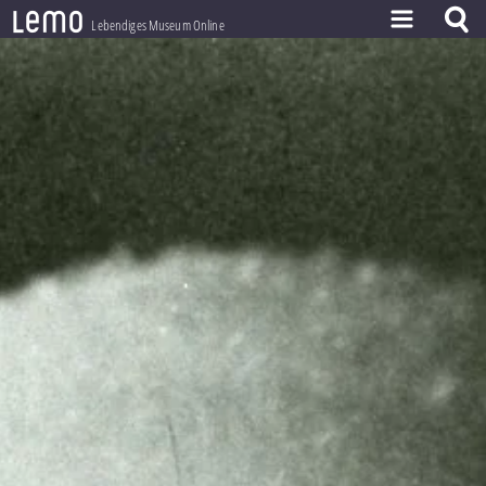
l
e
m
o
Lebendiges Museum Online
ZEITSTRAHL
THEMEN
ZEITZEUGEN
BESTAND
LERNEN
PROJEKT