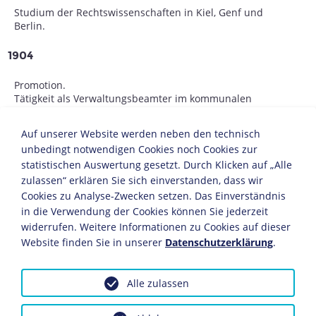
Studium der Rechtswissenschaften in Kiel, Genf und
Berlin.
1904
Promotion.
Tätigkeit als Verwaltungsbeamter im kommunalen
Dienst.
Auf unserer Website werden neben den technisch
1907
unbedingt notwendigen Cookies noch Cookies zur
statistischen Auswertung gesetzt. Durch Klicken auf „Alle
Stadtrat in Magdeburg.
zulassen“ erklären Sie sich einverstanden, dass wir
Cookies zu Analyse-Zwecken setzen. Das Einverständnis
1913
in die Verwendung der Cookies können Sie jederzeit
widerrufen. Weitere Informationen zu Cookies auf dieser
Luther wird Geschäftsführendes Vorstandsmitglied des
Website finden Sie in unserer
Datenschutzerklärung
.
Deutschen Städtetages.
1918
Alle zulassen
Wahl zum Oberbürgermeister der Stadt Essen.