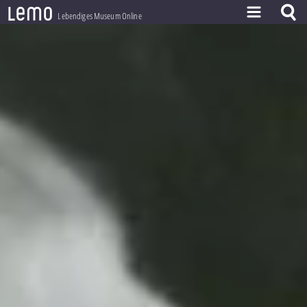
l
e
m
o
Lebendiges Museum Online
ZEITSTRAHL
THEMEN
ZEITZEUGEN
BESTAND
LERNEN
PROJEKT