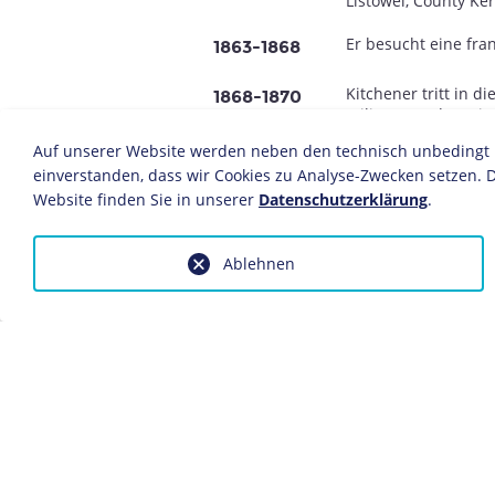
Listowel, County Ker
Er besucht eine fra
1863-1868
Kitchener tritt in d
1868-1870
Military Academy in
Auf unserer Website werden neben den technisch unbedingt no
Im Deutsch-Französi
1870/71
einverstanden, dass wir Cookies zu Analyse-Zwecken setzen. D
den Reihen der fran
Website finden Sie in unserer
Datenschutzerklärung
.
Kitchener erhält das
1871
Ablehnen
Kitchener übt unter
1874-1898
Militärwesens in Pa
Sudan aus. Ab 1892
vorzubereiten.
4. September: Einn
1898
Zentrum der britis
aufbauen lässt.
Kitchener wird zum
21. März: In dem bri
1899