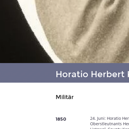
Horatio Herbert 
Militär
24. Juni: Horatio He
1850
Oberstleutnants Hen