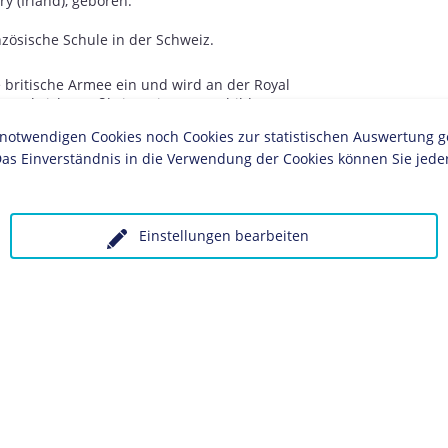
ry (Irland), geboren.
nzösische Schule in der Schweiz.
ie britische Armee ein und wird an der Royal
 Woolwich (Großbritannien) ausgebildet.
twendigen Cookies noch Cookies zur statistischen Auswertung geset
schen Krieg kämpft Kitchener als Freiwilliger in
as Einverständnis in die Verwendung der Cookies können Sie jeder
zösischen Loire-Armee.
 englische Offizierspatent.
Einstellungen bearbeiten
schiedliche Tätigkeiten im Bereich des
lästina, Zypern, Anatolien, Ägypten und dem
 beginnt er damit, die Eroberung des Sudan
ahme von Khartoum (Sudan), das Kitchener als
ch-ägyptischen Regierung im Sudan wieder
 Baron ernannt.
tisch-französischen Kolonialkonflikt um die