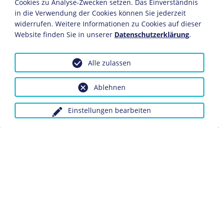
Cookies zu Analyse-Zwecken setzen. Das Einverständnis
Staatsrecht an der Berliner Universität tätig.
in die Verwendung der Cookies können Sie jederzeit
Erste staatswissenschaftliche Publikation "Gemeinde,
Staat und Reich als Gebietskörperschaften. Versuch
widerrufen. Weitere Informationen zu Cookies auf dieser
einer deutschen Staatskonstruktion auf der Grundlage
Website finden Sie in unserer
Datenschutzerklärung
.
der Genossenschaftstheorie".
Alle zulassen
1895
Preuß wird Stadtverordneter in Charlottenburg.
Ablehnen
1906-1918
Einstellungen bearbeiten
Professur an der Handelshochschule in Berlin. Preuß
beschäftigt sich vor allem mit dem Verfassungsrecht
und Fragen der kommunalen Selbstverwaltung.
1906
Der erste Band seines Werks "Die Entwicklung des
deutschen Städtewesens" erscheint.
1910-1918