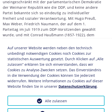
uneingeschränkt mit der parlamentarischen Demokratie
der Weimarer Republik wie die DDP, und keine andere
Partei bekannte sich so eindeutig zu individueller
Freiheit und sozialer Verantwortung. Mit Hugo Preuß,
Max Weber, Friedrich Naumann, der auf dem 1.
Parteitag im Juli 1919 zum DDP-Vorsitzenden gewählt
wurde, und mit Conrad Haußmann (1857-1922), dem
Vizepräsidenten und Vorsitzenden des
Verfassungsausschusses der
Nationalversammlung
,
Auf unserer Website werden neben den technisch
kamen die entscheidenden Gestalter der
Weimarer
unbedingt notwendigen Cookies noch Cookies zur
Verfassung
aus den Reihen der DDP. Die Partei strebte
statistischen Auswertung gesetzt. Durch Klicken auf „Alle
einen föderalen Einheitsstaat an und forderte - wie
zulassen“ erklären Sie sich einverstanden, dass wir
nahezu alle anderen Parteien auch - die Revision des
Cookies zu Analyse-Zwecken setzen. Das Einverständnis
Versailler Vertragswerks
. Die DDP bekannte sich zum
in die Verwendung der Cookies können Sie jederzeit
Völkerbund
als Institution eines friedlichen
widerrufen. Weitere Informationen zu Cookies auf dieser
Interessensausgleichs zwischen den Staaten.
Website finden Sie in unserer
Datenschutzerklärung
.
Sozialpolitisch stand die Partei den
Reformbestrebungen der Hirsch-Dunker'schen
Alle zulassen
Gewerkvereine nahe und suchte über die
Zusammenarbeit mit der
SPD
einen Ausgleich zwischen
den sozial- und wirtschaftspolitischen Vorstellungen von