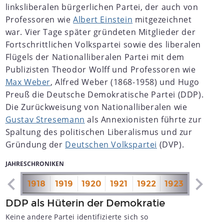
linksliberalen bürgerlichen Partei, der auch von
Professoren wie
Albert Einstein
mitgezeichnet
war. Vier Tage später gründeten Mitglieder der
Fortschrittlichen Volkspartei sowie des liberalen
Flügels der Nationalliberalen Partei mit dem
Publizisten Theodor Wolff und Professoren wie
Max Weber
, Alfred Weber (1868-1958) und Hugo
Preuß die Deutsche Demokratische Partei (DDP).
Die Zurückweisung von Nationalliberalen wie
Gustav Stresemann
als Annexionisten führte zur
Spaltung des politischen Liberalismus und zur
Gründung der
Deutschen Volkspartei
(DVP).
JAHRESCHRONIKEN
1917
1918
1919
1920
1921
1922
1923
1924
1
DDP als Hüterin der Demokratie
Keine andere Partei identifizierte sich so