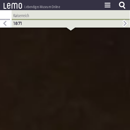
l
e
m
o
Lebendiges Museum Online
Kaiserreich
ZEITSTRAHL
1871
THEMEN
ZEITZEUGEN
BESTAND
LERNEN
PROJEKT