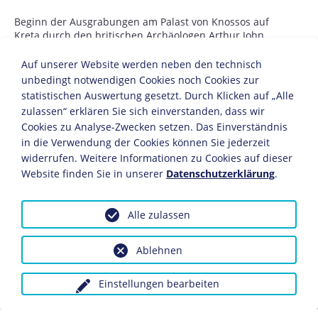
Beginn der Ausgrabungen am Palast von Knossos auf
Kreta durch den britischen Archäologen Arthur John
Evans (1851-1941).
Auf unserer Website werden neben den technisch
unbedingt notwendigen Cookies noch Cookies zur
APRIL
statistischen Auswertung gesetzt. Durch Klicken auf „Alle
zulassen“ erklären Sie sich einverstanden, dass wir
1. 4.
Cookies zu Analyse-Zwecken setzen. Das Einverständnis
in die Verwendung der Cookies können Sie jederzeit
Im Deutschen Reich tritt eine neue
widerrufen. Weitere Informationen zu Cookies auf dieser
Fernsprechgebührenordnung in Kraft. Ein
Dreiminutengespräch innerhalb einer 25-km-Zone
Website finden Sie in unserer
Datenschutzerklärung
.
kostet 20 Pfennig, über eine Entfernung von mehr als
1.000 km zwei Mark. Deutschland verfügt zu diesem
Zeitpunkt über rund 1.000 Fernsprecheinrichtungen mit
Alle zulassen
fast 200.000 Anschlüssen.
Ablehnen
14. 4.
Einstellungen bearbeiten
In Paris wird die 13. Weltausstellung eröffnet.
Deutschland ist mit der elektrischen Versorgung der
gesamten Weltausstellung beauftragt. Daneben