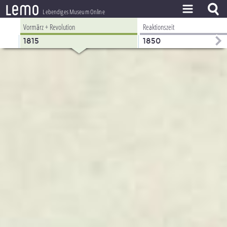
l
e
m
o
Lebendiges Museum Online
Vormärz + Revolution
Reaktionszeit
ZEITSTRAHL
1815
1850
THEMEN
ZEITZEUGEN
BESTAND
LERNEN
PROJEKT