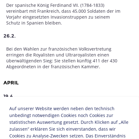
Der spanische König Ferdinand VII. (1784-1833)
vereinbart mit Frankreich, dass 45.000 Soldaten der im
Vorjahr eingesetzten Invasionstruppen zu seinem
Schutz in Spanien bleiben.
26.2.
Bei den Wahlen zur französischen Volksvertretung
erringen die Royalisten und Ultraroyalisten einen
überwältigenden Sieg: Sie stellen künftig 411 der 430
Abgeordneten in der französischen Kammer.
APRIL
19.4.
Auf unserer Website werden neben den technisch
Der englische Dichter George Gordon Baron Byron
(1788-1824) stirbt in Griechenland, wo er den
unbedingt notwendigen Cookies noch Cookies zur
Freiheitskampf unterstützt hatte.
statistischen Auswertung gesetzt. Durch Klicken auf „Alle
zulassen“ erklären Sie sich einverstanden, dass wir
Cookies zu Analyse-Zwecken setzen. Das Einverständnis
MAI