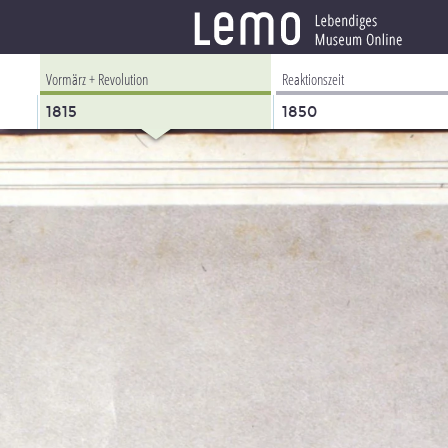
Vormärz + Revolution
Reaktionszeit
1815
1850