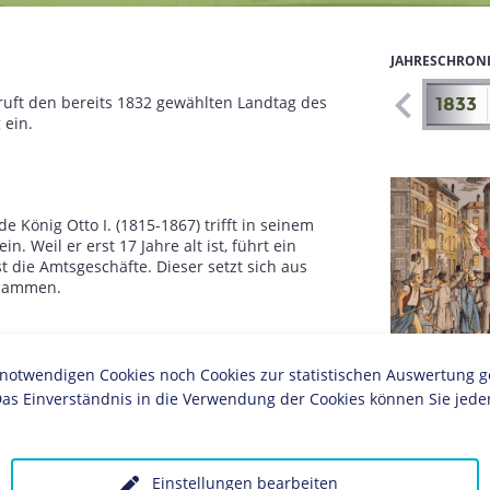
JAHRESCHRON
eruft den bereits 1832 gewählten Landtag des
1826
1827
1828
1829
1830
1831
1832
1833
 ein.
König Otto I. (1815-1867) trifft in seinem
n. Weil er erst 17 Jahre alt ist, führt ein
 die Amtsgeschäfte. Dieser setzt sich aus
usammen.
twendigen Cookies noch Cookies zur statistischen Auswertung geset
Grafik zum Fra
chließen sich der „Preußisch-Hessische
as Einverständnis in die Verwendung der Cookies können Sie jeder
deutsche Handelsverein“ und die „Süddeutsche
tschen Zollverein
zusammen. Nach und nach
aten dem Zollvereinsvertrag bei, die beiden
rg, 1888. Ziel des Vereins ist es durch den
Einstellungen bearbeiten