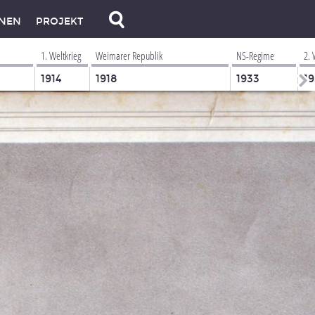
NEN
PROJEKT
1. Weltkrieg
Weimarer Republik
NS-Regime
2. 
1914
1918
1933
1