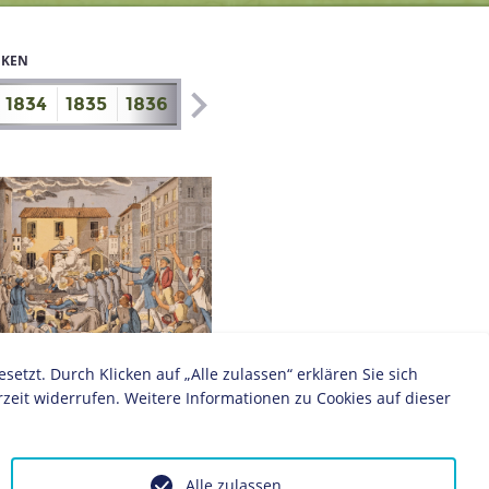
IKEN
1834
1835
1836
1837
1838
1839
1840
1841
zt. Durch Klicken auf „Alle zulassen“ erklären Sie sich
nkfurter Wachensturm, 1833
zeit widerrufen. Weitere Informationen zu Cookies auf dieser
Alle zulassen