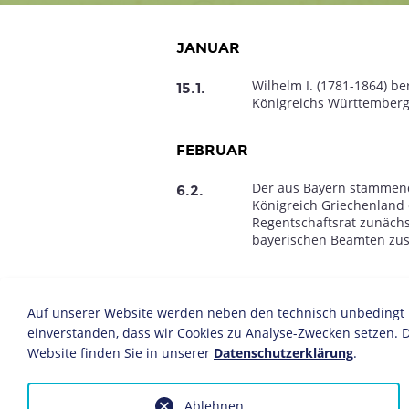
JANUAR
Wilhelm I. (1781-1864) b
7
1818
1819
1820
1821
1822
1823
1824
1825
15.1.
Königreichs Württemberg
FEBRUAR
Der aus Bayern stammende 
6.2.
Königreich Griechenland ei
Regentschaftsrat zunächst
bayerischen Beamten z
MÄRZ
Auf unserer Website werden neben den technisch unbedingt no
Auf Betreiben Preußens s
22.3.
einverstanden, dass wir Cookies zu Analyse-Zwecken setzen. D
Zollverein“, der „Mittel
Website finden Sie in unserer
Datenschutzerklärung
.
Zollvereinigung“ zum
Deu
treten alle deutschen Sta
letzen, Bremen und Hambu
Ablehnen