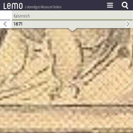
l
e
m
o
Lebendiges Museum Online
Kaiserreich
ZEITSTRAHL
1871
THEMEN
ZEITZEUGEN
BESTAND
LERNEN
PROJEKT