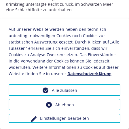
Krimkrieg untersagte Recht zurück, im Schwarzen Meer
eine Schlachtflotte zu unterhalten.
18.3.
Auf unserer Website werden neben den technisch
Aufstand in Paris: Die französische Regierung flieht
unbedingt notwendigen Cookies noch Cookies zur
nach Versailles.
statistischen Auswertung gesetzt. Durch Klicken auf „Alle
zulassen“ erklären Sie sich einverstanden, dass wir
21.3.
Cookies zu Analyse-Zwecken setzen. Das Einverständnis
in die Verwendung der Cookies können Sie jederzeit
Eröffnung des 1. Deutschen Reichstags: Der preußische
widerrufen. Weitere Informationen zu Cookies auf dieser
Ministerpräsident
Otto von Bismarck
wird zum
Website finden Sie in unserer
Datenschutzerklärung
.
Reichskanzler des Deutschen Reichs ernannt.
28.3.
Alle zulassen
In Paris wird offiziell die "Kommune" proklamiert. Der
aus allgemeinen Wahlen hervorgegangene Rat der
Ablehnen
Kommune vereinigt exekutive und legislative Gewalt
und organisiert die Verteidigung von Paris gegen die
Einstellungen bearbeiten
Regierungstruppen.