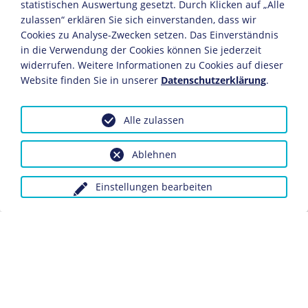
statistischen Auswertung gesetzt. Durch Klicken auf „Alle
Die französische Regierung schränkt per Gesetz das
zulassen“ erklären Sie sich einverstanden, dass wir
Wahlrecht ein: Personen die keine Steuern zahlen,
Cookies zu Analyse-Zwecken setzen. Das Einverständnis
Strafverfolgte und Personen, die weniger als drei Jahre
ortsansässig sind werden vom Urnengang
in die Verwendung der Cookies können Sie jederzeit
ausgeschlossen.
widerrufen. Weitere Informationen zu Cookies auf dieser
Website finden Sie in unserer
Datenschutzerklärung
.
JUNI
Alle zulassen
29.6.
Ablehnen
Österreich hebt die ungarische Verfassung von 1848 auf
und ordnet das Land neu: Siebenbürgen, Kroatien,
Einstellungen bearbeiten
Slawonien und die Wojwodina werden als "Kronländer"
direkt dem österreichischen Kaisertum unterstellt. Der
verbliebene Teil Ungarns wird in fünf Distrikte
untergliedert.
JULI
2.7.