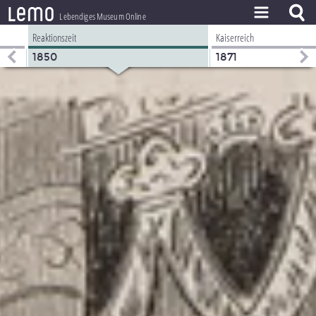
l
e
m
o
Lebendiges Museum Online
Reaktionszeit
Kaiserreich
ZEITSTRAHL
1850
1871
THEMEN
ZEITZEUGEN
BESTAND
LERNEN
PROJEKT