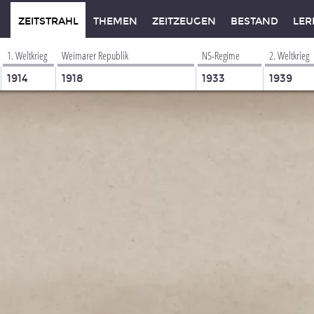
ZEITSTRAHL
THEMEN
ZEITZEUGEN
BESTAND
LER
1. Weltkrieg
Weimarer Republik
NS-Regime
2. Weltkrieg
1914
1918
1933
1939