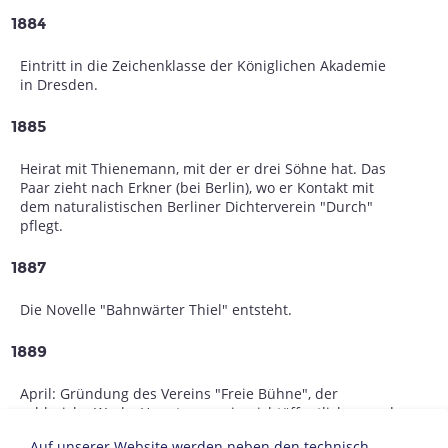
1884
Eintritt in die Zeichenklasse der Königlichen Akademie
in Dresden.
1885
Heirat mit Thienemann, mit der er drei Söhne hat. Das
Paar zieht nach Erkner (bei Berlin), wo er Kontakt mit
dem naturalistischen Berliner Dichterverein "Durch"
pflegt.
1887
Die Novelle "Bahnwärter Thiel" entsteht.
1889
April: Gründung des Vereins "Freie Bühne", der
zahlreiche Werke Hauptmanns in nichtöffentlichen und
daher zensurfreien Vorstellungen uraufführt.
Auf unserer Website werden neben den technisch