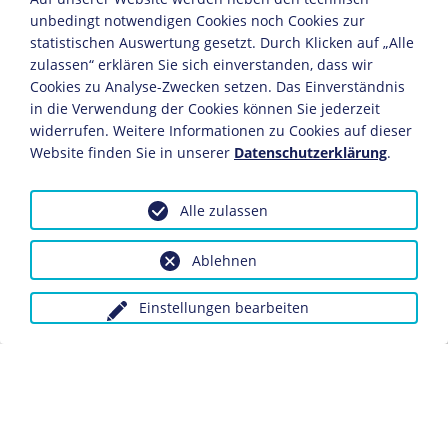
Oktober: Skandalumwitterte Uraufführung des
unbedingt notwendigen Cookies noch Cookies zur
sozialkritischen Dramas "Vor Sonnenaufgang" durch die
"Freie Bühne". Das Drama macht Hauptmann zu einem
statistischen Auswertung gesetzt. Durch Klicken auf „Alle
der führenden Dramatiker der Moderne.
zulassen“ erklären Sie sich einverstanden, dass wir
Cookies zu Analyse-Zwecken setzen. Das Einverständnis
1892
in die Verwendung der Cookies können Sie jederzeit
widerrufen. Weitere Informationen zu Cookies auf dieser
Nach einer Reise ins schlesische Webergebiet stellt er
Website finden Sie in unserer
Datenschutzerklärung
.
sein bedeutendstes Werk, das gesellschaftskritische
Drama "Die Weber", zunächst im schlesischen Dialekt
als "De Waber" fertig. Kaiser
Wilhelm II.
kündigt nach
Alle zulassen
der Uraufführung im Deutschen Theater seine dortige
Loge, außerdem wird die Aufführung durch den
Berliner Polizeipräsidenten verboten.
Ablehnen
1893
Einstellungen bearbeiten
Uraufführung der Komödie "Der Biberpelz" und der
dramatischen Traumdichtung "Hanneles Himmelfahrt".
Durch die Bekanntschaft mit der Musikstudentin
Margarete Marschalk kommt es zu einer Ehekrise.
1894