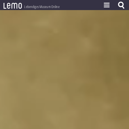
l
e
m
o
Lebendiges Museum Online
ZEITSTRAHL
THEMEN
ZEITZEUGEN
BESTAND
LERNEN
PROJEKT