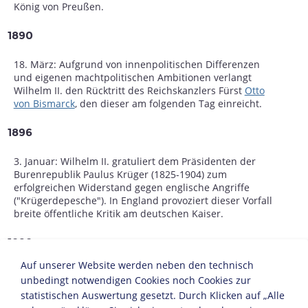
König von Preußen.
1890
18. März: Aufgrund von innenpolitischen Differenzen
und eigenen machtpolitischen Ambitionen verlangt
Wilhelm II. den Rücktritt des Reichskanzlers Fürst
Otto
von Bismarck
, den dieser am folgenden Tag einreicht.
1896
3. Januar: Wilhelm II. gratuliert dem Präsidenten der
Burenrepublik Paulus Krüger (1825-1904) zum
erfolgreichen Widerstand gegen englische Angriffe
("Krügerdepesche"). In England provoziert dieser Vorfall
breite öffentliche Kritik am deutschen Kaiser.
1898
Auf unserer Website werden neben den technisch
Beginn des Schlachtflottenbaus unter dem
unbedingt notwendigen Cookies noch Cookies zur
Staatssekretär im Reichsmarineamt
Alfred von Tirpitz
.
statistischen Auswertung gesetzt. Durch Klicken auf „Alle
Die Flottenaufrüstung, als Instrument deutscher