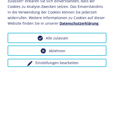
Kolonialpolitik konzipiert, wird von
zulassen“ erklären Sie sich einverstanden, dass wir
Wilhelm II. gefördert. Sie belastet das Verhältnis zu
Cookies zu Analyse-Zwecken setzen. Das Einverständnis
Großbritannien.
in die Verwendung der Cookies können Sie jederzeit
widerrufen. Weitere Informationen zu Cookies auf dieser
1900
Website finden Sie in unserer
Datenschutzerklärung
.
Zur Niederschlagung des
Boxeraufstands
in China hält
Wilhelm II. die "Hunnenrede", in welcher er die
Alle zulassen
deutschen Truppen zu massiven
Vergeltungsmaßnahmen auffordert.
Ablehnen
1905/06
Einstellungen bearbeiten
Erste Marokkokrise
: Wilhelm II. protestiert gegen die
französische Interessenpolitik in Marokko. Auf der
internationalen Schiedskonferenz von Algeciras (1906)
findet die deutsche Politik keine Verbündeten.
1907
Eine Artikelserie
Maximilian Hardens
diskreditiert das
persönliche Umfeld des Kaisers, vor allem seinen
Berater
Philipp Fürst zu Eulenburg
, als moralisch