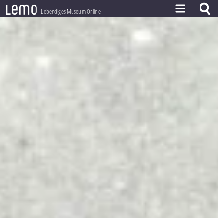
l
e
m
o
Lebendiges Museum Online
ZEITSTRAHL
THEMEN
ZEITZEUGEN
BESTAND
LERNEN
PROJEKT