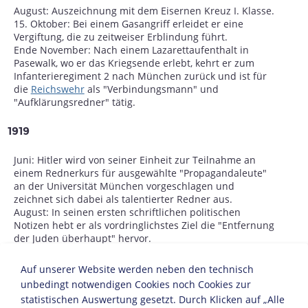
August: Auszeichnung mit dem Eisernen Kreuz I. Klasse.
15. Oktober: Bei einem Gasangriff erleidet er eine
Vergiftung, die zu zeitweiser Erblindung führt.
Ende November: Nach einem Lazarettaufenthalt in
Pasewalk, wo er das Kriegsende erlebt, kehrt er zum
Infanterieregiment 2 nach München zurück und ist für
die
Reichswehr
als "Verbindungsmann" und
"Aufklärungsredner" tätig.
1919
Juni: Hitler wird von seiner Einheit zur Teilnahme an
einem Rednerkurs für ausgewählte "Propagandaleute"
an der Universität München vorgeschlagen und
zeichnet sich dabei als talentierter Redner aus.
August: In seinen ersten schriftlichen politischen
Notizen hebt er als vordringlichstes Ziel die "Entfernung
der Juden überhaupt" hervor.
12. September: Hitler besucht eine Versammlung der
Deutschen Arbeiterpartei
(DAP) und tritt ihr wenige
Auf unserer Website werden neben den technisch
Tage später mit der Mitgliedsnummer 555 bei. Die
unbedingt notwendigen Cookies noch Cookies zur
Partei hatte ihre Zählung bei 500 begonnen, um eine
statistischen Auswertung gesetzt. Durch Klicken auf „Alle
größere Mitgliederschaft vorzutäuschen.