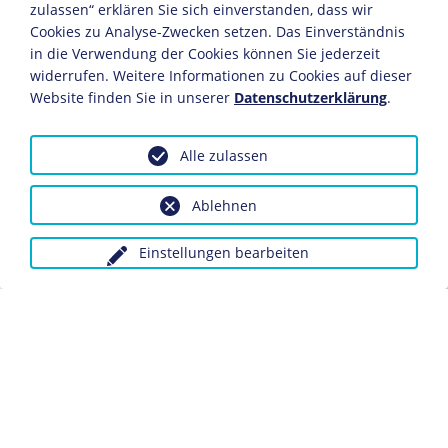
zulassen“ erklären Sie sich einverstanden, dass wir
16. Oktober: Hitler hält seine erste politische Rede vor
Mitgliedern der DAP.
Cookies zu Analyse-Zwecken setzen. Das Einverständnis
in die Verwendung der Cookies können Sie jederzeit
1920
widerrufen. Weitere Informationen zu Cookies auf dieser
Website finden Sie in unserer
Datenschutzerklärung
.
Februar: Mitarbeit am Programm der in
Nationalsozialistische Deutsche Arbeiterpartei
(NSDAP)
umbenannten Partei.
Alle zulassen
31. März: Hitler wird aus der Reichswehr entlassen und
widmet sich fortan der Parteiarbeit.
Ablehnen
1921
Einstellungen bearbeiten
29. Juli: Als Agitator unterdessen unentbehrlich
geworden und über die Grenzen Münchens bekannt,
gelingt es ihm auf einer außerordentlichen
Mitgliederversammlung der NSDAP, die Führung der
Partei mit diktatorischen Vollmachten zu übernehmen.
1923
9. November: Der
Hitler-Putsch
in München wird von