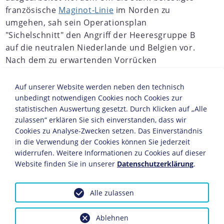
französische
Maginot-Linie
im Norden zu
umgehen, sah sein Operationsplan
"Sichelschnitt" den Angriff der Heeresgruppe B
auf die neutralen Niederlande und Belgien vor.
Nach dem zu erwartenden Vorrücken
französischer und britischer Truppen nach
Belgien sollte die Heeresgruppe A durch die
Auf unserer Website werden neben den technisch
dicht bewaldeten Ardennen bis zur
unbedingt notwendigen Cookies noch Cookies zur
statistischen Auswertung gesetzt. Durch Klicken auf „Alle
französischen Kanalküste vorstoßen. Die
zulassen“ erklären Sie sich einverstanden, dass wir
Heeresgruppe C sollte sich vorerst mit kleineren
Cookies zu Analyse-Zwecken setzen. Das Einverständnis
Scheinangriffen entlang der Maginot-Linie
in die Verwendung der Cookies können Sie jederzeit
begnügen.
widerrufen. Weitere Informationen zu Cookies auf dieser
Website finden Sie in unserer
Datenschutzerklärung
.
JAHRESCHRONIKEN
1938
1939
1940
1941
1942
1943
1944
1945
1
Alle zulassen
Adolf Hitler
hielt an dem riskanten Plan "Sichelschnitt"
fest, obwohl die traditionell denkenden Generale des
Ablehnen