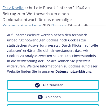
Fritz Koelle
schuf die Plastik "Inferno" 1946 als
Beitrag zum Wettbewerb um einen
Denkmalsentwurf für das ehemalige
Konzentrationslager
(KZ)
Dachau
. Obwohl die
Zweiergruppe bereits als künftiges Standbild
Auf unserer Website werden neben den technisch
annonciert wurde, gewann sie nicht den ersten
unbedingt notwendigen Cookies noch Cookies zur
Preis. Die "Süddeutsche Zeitung" vom 2. Juli 1946
statistischen Auswertung gesetzt. Durch Klicken auf „Alle
kritisierte Koelles Bronzen, die "den meisten
zulassen“ erklären Sie sich einverstanden, dass wir
Betrachtern nicht unbekannt gewesen sein"
Cookies zu Analyse-Zwecken setzen. Das Einverständnis
können, "denn sie gehörten sozusagen zum
in die Verwendung der Cookies können Sie jederzeit
widerrufen. Weitere Informationen zu Cookies auf dieser
eisernen Bestand der Massenaufmärsche der
Website finden Sie in unserer
Datenschutzerklärung
.
Nazikunst
". Noch 1933 hatte der Münchener
Stadtratspräsident Christian Weber verlangt,
Fritz Koelle als Kommunisten ins
Alle zulassen
Konzentrationslager Dachau zu werfen. Wegen
der "bolschewistischen Kunstauffassung und
Ablehnen
Verhöhnung deutschen Arbeitertums" wurde